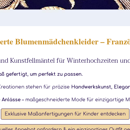
rte Blumenmädchenkleider – Franzö
und Kunstfellmäntel für Winterhochzeiten und
aß gefertigt, um perfekt zu passen.
reationen stehen für präzise
Handwerkskunst, Elegan
 Anlässe –
maßgeschneiderte Mode für einzigartige 
Exklusive Maßanfertigungen für Kinder entdecken
duelles Angebot anfordern & ein einzigartiges Outfit ge