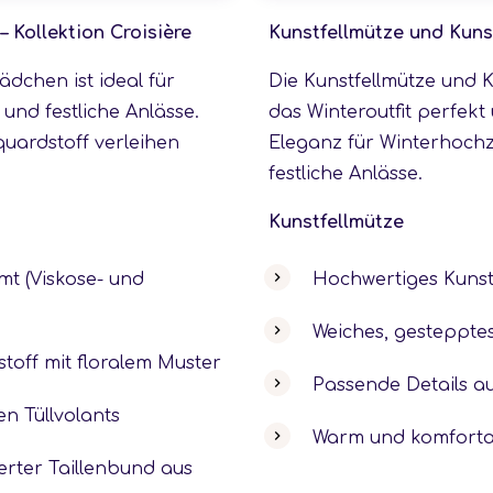
– Kollektion Croisière
Kunstfellmütze und Kuns
ädchen ist ideal für
Die Kunstfellmütze und K
und festliche Anlässe.
das Winteroutfit perfek
uardstoff verleihen
Eleganz für Winterhochz
festliche Anlässe.
Kunstfellmütze
t (Viskose- und
Hochwertiges Kunst
Weiches, gestepptes
toff mit floralem Muster
Passende Details au
en Tüllvolants
Warm und komfortab
ierter Taillenbund aus