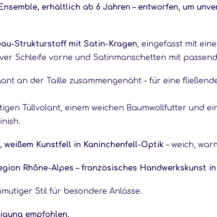
Ensemble, erhältlich ab 6 Jahren – entworfen, um unve
au-Strukturstoff mit Satin-Kragen
, eingefasst mit ein
tiver Schleife vorne und Satinmanschetten mit pass
gant an der Taille zusammengenäht – für eine fließende 
tigen Tüllvolant, einem weichen Baumwollfutter und e
inish.
, weißem Kunstfell in Kaninchenfell-Optik
– weich, war
egion Rhône-Alpes – französisches Handwerkskunst in
mutiger Stil für besondere Anlässe.
nigung empfohlen.