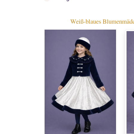
Weiß-blaues Blumenmädche